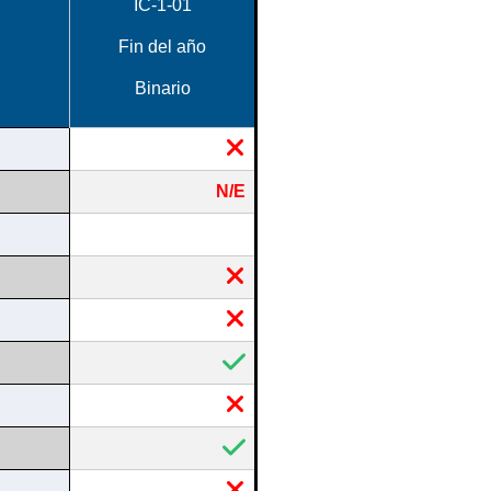
IC-1-01
Fin del año
Binario
N/E