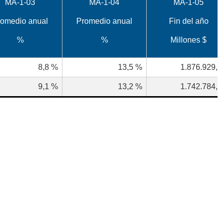
MA-1-03
MA-1-04
MA-1-05
romedio anual
Promedio anual
Fin del año
%
%
Millones $
8,8
%
13,5
%
1.876.929,
9,1
%
13,2
%
1.742.784,