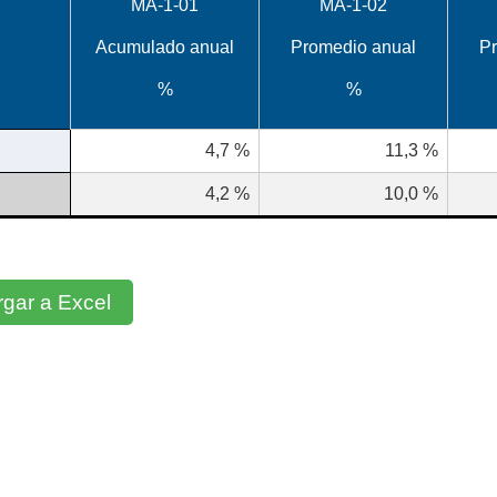
MA-1-01
MA-1-02
Acumulado anual
Promedio anual
P
%
%
4,7
%
11,3
%
4,2
%
10,0
%
gar a Excel