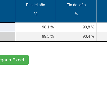
Fin del año
Fin del año
%
%
98,1
%
90,8
%
99,5
%
90,4
%
gar a Excel