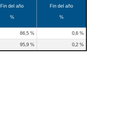
Fin del año
Fin del año
%
%
86,5
%
0,6
%
95,9
%
0,2
%